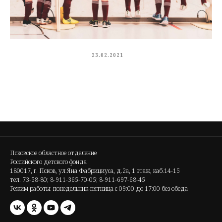
23.02.2021
Псковское областное отделение
Российского детского фонда
180017, г. Псков, ул.Яна Фабрициуса, д.2а, 1 этаж, каб.14-15
тел. 73-58-80; 8-911-365-70-05; 8-911-697-68-45
Режим работы: понедельник-пятница с 09:00 до 17:00 без обеда