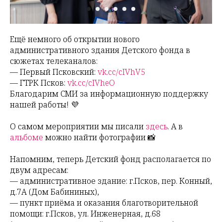
Ещё немного об открытии нового
административного здания Детского фонда в
сюжетах телеканалов:
— Первый Псковский:
vk.cc/cIVhV5
— ГТРК Псков:
vk.cc/cIVheO
Благодарим СМИ за информационную поддержку
нашей работы! 💜
О самом мероприятии мы писали
здесь
. А в
альбоме
можно найти фотографии 📸
Напомним, теперь Детский фонд располагается по
двум адресам:
— административное здание: г.Псков, пер. Конный,
д.7А (Дом Бабининых),
— пункт приёма и оказания благотворительной
помощи: г.Псков, ул. Инженерная, д.68