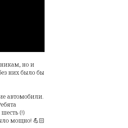
дникам, но и
без них было бы
ие автомобили.
Ребята
есть (!)
ыло мощно! 💪🏻