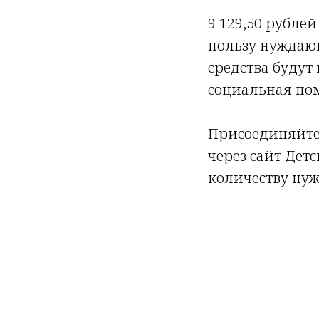
9 129,50 рубле
пользу нуждающ
средства буду
социальная пом
Присоединяйте
через сайт Дет
количеству ну