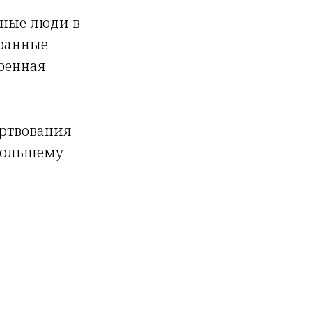
шные люди в
бранные
ренная
ертвования
 большему