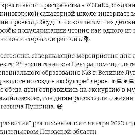
е креативного пространства «КОТиК», создан
шкиногорской санаторной школе-интернате 
ии проекта, обсудили с коллегами из детск
собы популяризации чтения как одного из 
ников интернатов региона. 📚
 состоялись завершающие мероприятия для 
екта: 25 воспитанников Центра помощи детя
специального образования №3 г. Великие Л
р-классе по созданию буктрейлеров. 👨‍💻👩‍
го обеда дети отправились на экскурсию в му
хайловское», где детям рассказали о жизни 
геевича Пушкина. 😃
 развития" реализовывался с января 2023 го
вительством Псковской области.