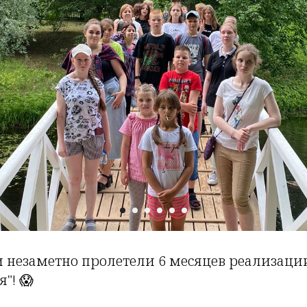
и незаметно пролетели 6 месяцев реализаци
"! 😱