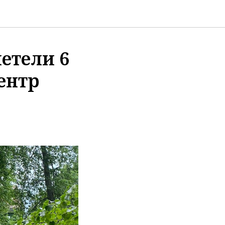
етели 6
ентр