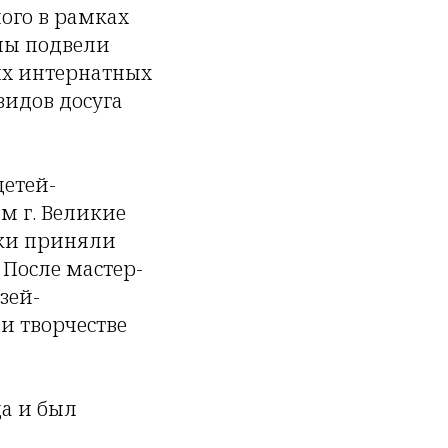
ного в рамках
мы подвели
их интернатных
видов досуга
детей-
м г. Великие
уки приняли
 После мастер-
зей-
и творчестве
да и был