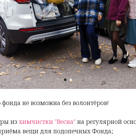
о фонда не возможна без волонтёров!
ёры из
химчистки "Весна"
на регулярной осно
 приёма вещи для подопечных Фонда;