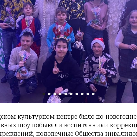
дском культурном центре было по-новогодне
ивных шоу побывали воспитанники коррек
чреждений, подопечные Общества инвалидов