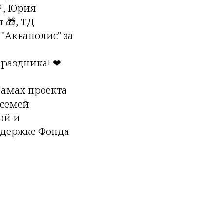
, Юрия
 🎁, ТД
 "Акваполис" за
праздника! ❤
рамах проекта
 семей
ой и
ддержке Фонда