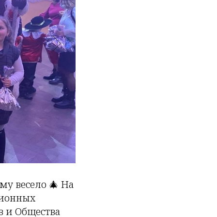
му весело 🎄 На
ционных
 и Общества