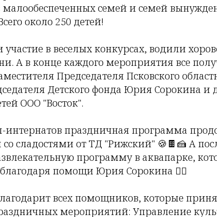
из малообеспеченных семей и семей вынужд
Всего около 250 детей!
 участие в веселых конкурсах, водили хоро
ни. А в конце каждого мероприятия все пол
заместителя Председателя Псковского област
дседателя Детского фонда Юрия Сорокина и 
ей ООО "Восток".
ол-интернатов праздничная программа прод
со сладостями от ТД "Рижский" 🍪🍫🍰 А пос
звлекательную программу в аквапарке, кот
 благодаря помощи Юрия Сорокина 🏊‍♀
лагодарит всех помощников, которые приня
раздничных мероприятий: Управление культ