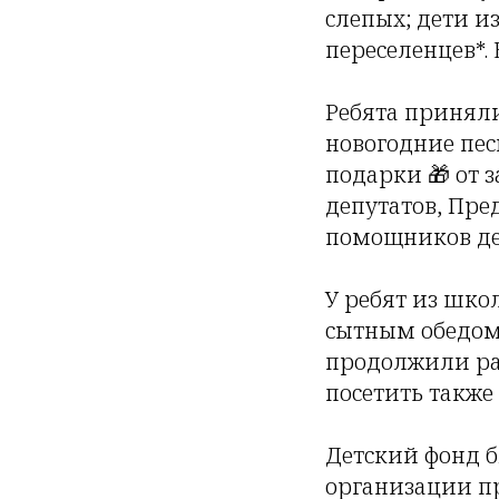
слепых; дети 
переселенцев*. 
Ребята приняли
новогодние пес
подарки 🎁 от 
депутатов, Пре
помощников дет
У ребят из шк
сытным обедом 
продолжили ра
посетить также
Детский фонд б
организации п