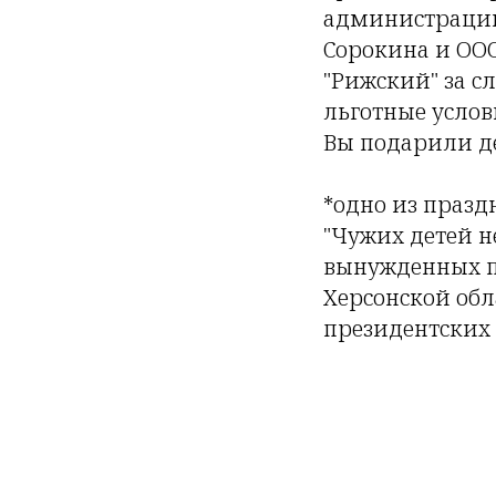
администрацию 
Сорокина и ООО
"Рижский" за с
льготные услов
Вы подарили де
*одно из праз
"Чужих детей н
вынужденных п
Херсонской обл
президентских 