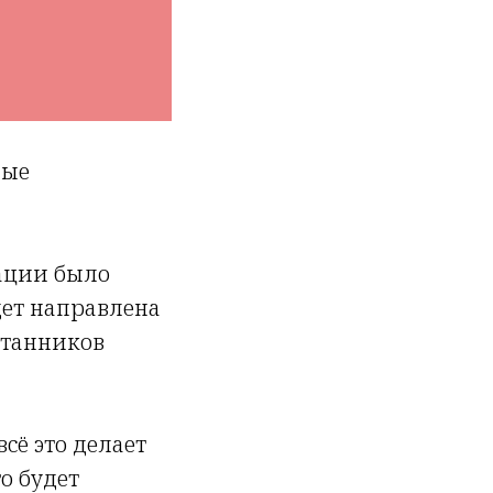
ные
зации было
удет направлена
итанников
сё это делает
о будет