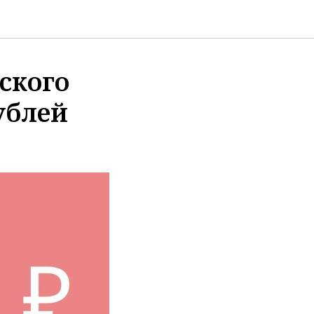
тского
ублей