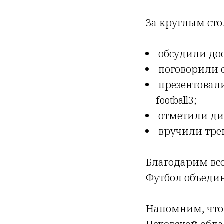
За круглым ст
обсудили дос
поговорили о
презентовали
football3;
отметили ди
вручили тре
Благодарим все
Футбол объеди
Напомним, что