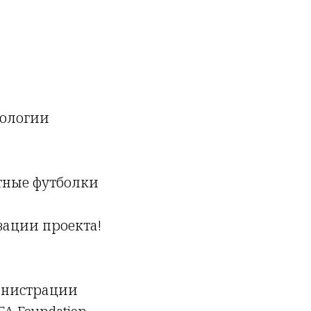
нологии
тные футболки
зации проекта!
инистрации