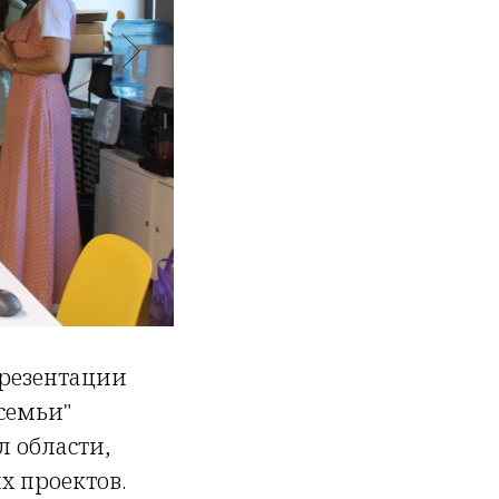
презентации
семьи"
л области,
х проектов.