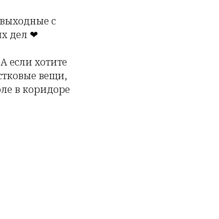
 выходные с
ых дел ❤
А если хотите
остковые вещи,
оле в коридоре