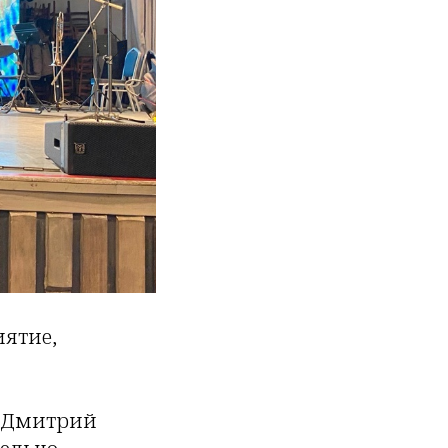
иятие,
, Дмитрий