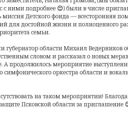
го заместитель, Наталья Громова, (мы обяза
 с ними подробнее 😊) были в числе пригла
дь миссия Детского фонда — всесторонняя по
ий для достойной жизни и полноценного ра
риоритета семьи.
и губернатор области Михаил Ведерников о
тственным словом и рассказал о новых мер
не. А продолжилось мероприятие выступлен
о симфонического оркестра области и вокал
сутствовать на таком мероприятии! Благод
защите Псковской области за приглашение 