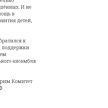
тельно
шённых. И не
мощь в
звития детей,
братился к
ах поддержки
ием
ьного ансамбля
арим Комитет
