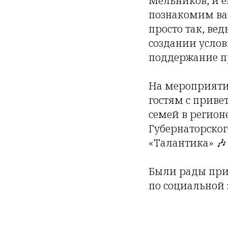
Мельников, и е
познакомим вас
просто так, ве
создании услов
поддержание п
На мероприяти
гостям с приве
семей в регио
Губернаторског
«Талантика» 🎶
Были рады при
по социальной 