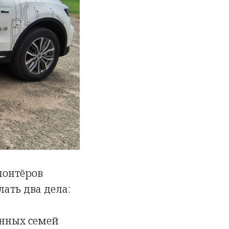
лонтёров
лать два дела:
енных семей