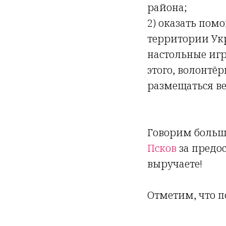
района;
2) оказать пом
территории Укр
настольные иг
этого, волонтё
размещаться в
Говорим большо
Псков
за предо
выручаете!
Отметим, что п