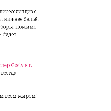
переселенцев с
, нижнее бельё,
наборы. Помимо
ь будет
ер Geely в г.
 всегда
ем всем миром".